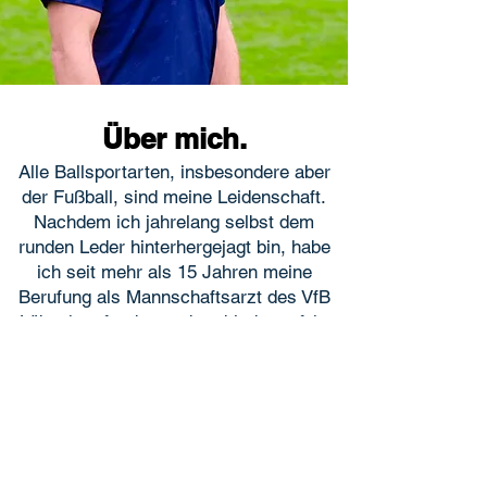
Über mich.
Alle Ballsportarten, insbesondere aber
der Fußball, sind meine Leidenschaft.
Nachdem ich jahrelang selbst dem
runden Leder hinterhergejagt bin, habe
ich seit mehr als 15 Jahren meine
Berufung als Mannschaftsarzt des VfB
Lübeck gefunden und verbinde perfekt
Arbeit mit Hobby. Immer nah dran am
Spielfeld und der Mannschaft kann ich
so meine Erfahrung einbringen, von
denen alle Sportler jeden Alters in
unserer Praxis profitieren.