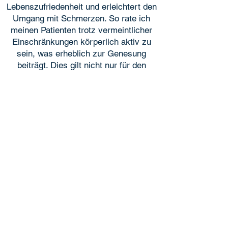
Lebenszufriedenheit und erleichtert den
Umgang mit Schmerzen. So rate ich
meinen Patienten trotz vermeintlicher
Einschränkungen körperlich aktiv zu
sein, was erheblich zur Genesung
beiträgt. Dies gilt nicht nur für den
Leistungssportler, sondern erst recht
für den nicht Sport treibenden
Patienten.
Mitglied des Deutschen Sportärztebunds
Teil des Orthopädischen Zentrums
Orthopädisches Zentrum
Jung | Seidel | Weist | Ekkernkamp